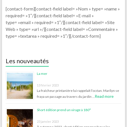
[contact-form][contact-field label= »Nom » type= »name »
required= »1″/][contact-field label= »E-mail »
type= »email » required= »1″/][contact-field label= »Site
Web » type= »url »/][contact-field label= »Commentaire »
type= »textarea » required= »1″/][/contact-form]
Les nouveautés
La mer
13 février 2023
La fraîcheur printanière lui rappelait l’océan. Marilyn se
Read more
fraya un passage au travers du jardin …
Short édition prend un virage à 180°
23 janvier 2023
À automne 2022, short édition annonçait que les