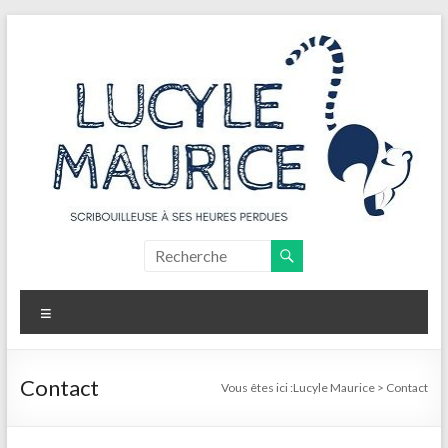
Aller
au
contenu
Lucyle
Maurice
Menu
Scribouilleuse
à
ses
Contact
Vous êtes ici :
Lucyle Maurice
>
Contact
heures
perdues