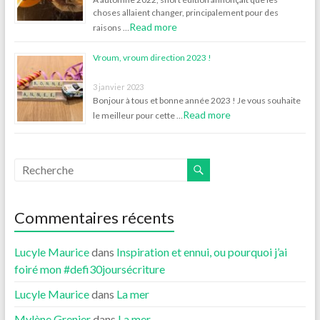
choses allaient changer, principalement pour des
Read more
raisons …
Vroum, vroum direction 2023 !
3 janvier 2023
Bonjour à tous et bonne année 2023 ! Je vous souhaite
Read more
le meilleur pour cette …
Commentaires récents
Lucyle Maurice
dans
Inspiration et ennui, ou pourquoi j’ai
foiré mon #defi30joursécriture
Lucyle Maurice
dans
La mer
Mylène Grenier
dans
La mer