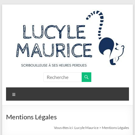
Aller
au
contenu
Lucyle
Maurice
Menu
Scribouilleuse
à
ses
Mentions Légales
heures
Vous êtes ici :
Lucyle Maurice
>
Mentions Légales
perdues