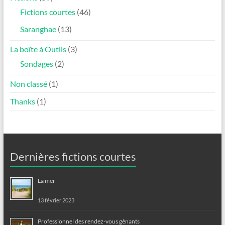
Fictions courtes
(46)
Saranghae
(13)
La boîte à Outils
(3)
Sondages
(2)
Non classé
(1)
Thanks
(1)
Dernières fictions courtes
La mer
13 février 2023
Professionnel des rendez-vous gênants