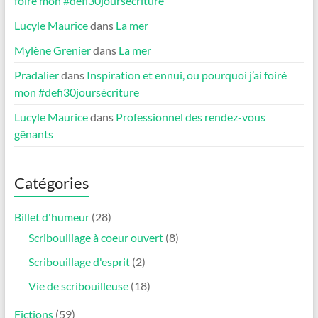
foiré mon #defi30joursécriture
Lucyle Maurice
dans
La mer
Mylène Grenier
dans
La mer
Pradalier
dans
Inspiration et ennui, ou pourquoi j’ai foiré
mon #defi30joursécriture
Lucyle Maurice
dans
Professionnel des rendez-vous
gênants
Catégories
Billet d'humeur
(28)
Scribouillage à coeur ouvert
(8)
Scribouillage d'esprit
(2)
Vie de scribouilleuse
(18)
Fictions
(59)