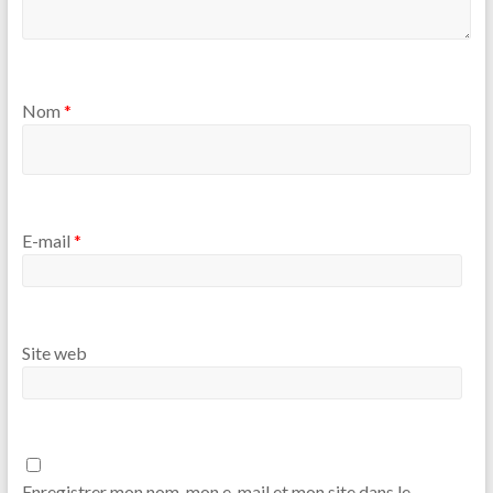
Nom
*
E-mail
*
Site web
Enregistrer mon nom, mon e-mail et mon site dans le