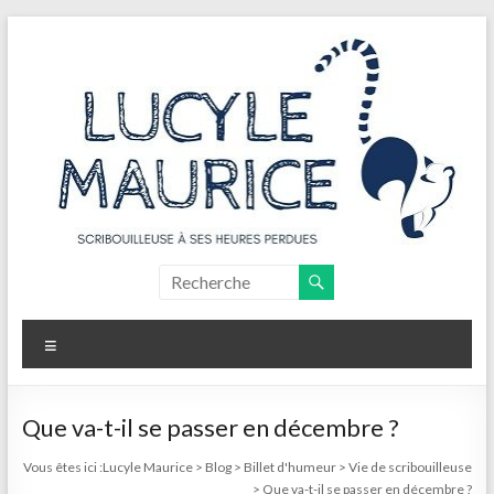
Aller
au
contenu
Lucyle
Maurice
Menu
Scribouilleuse
à
ses
Que va-t-il se passer en décembre ?
heures
Vous êtes ici :
Lucyle Maurice
>
Blog
>
Billet d'humeur
>
Vie de scribouilleuse
perdues
>
Que va-t-il se passer en décembre ?