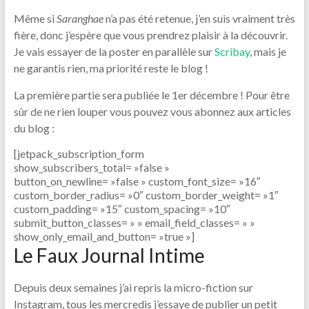
Même si
Saranghae
n’a pas été retenue, j’en suis vraiment très
fière, donc j’espère que vous prendrez plaisir à la découvrir.
Je vais essayer de la poster en parallèle sur
Scribay
, mais je
ne garantis rien, ma priorité reste le blog !
La première partie sera publiée le 1er décembre ! Pour être
sûr de ne rien louper vous pouvez vous abonnez aux articles
du blog :
[jetpack_subscription_form
show_subscribers_total= »false »
button_on_newline= »false » custom_font_size= »16″
custom_border_radius= »0″ custom_border_weight= »1″
custom_padding= »15″ custom_spacing= »10″
submit_button_classes= » » email_field_classes= » »
show_only_email_and_button= »true »]
Le Faux Journal Intime
Depuis deux semaines j’ai repris la micro-fiction sur
Instagram, tous les mercredis j’essaye de publier un petit