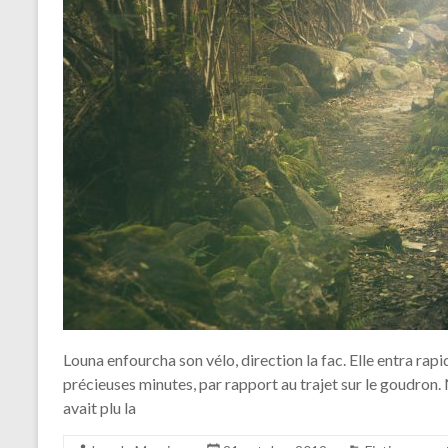
Louna enfourcha son vélo, direction la fac. Elle entra rap
précieuses minutes, par rapport au trajet sur le goudron.
avait plu la