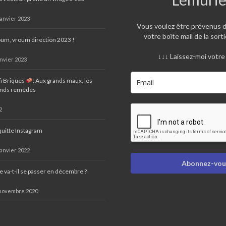
janvier 2023
Vous voulez être prévenus 
votre boîte mail de la sorti
um, vroum direction 2023 !
↓↓↓ Laissez-moi votre 
anvier 2023
i Briques
: Aux grands maux, les
ands remèdes
2
quitte Instagram
janvier 2022
Abonnez-vous
 va-t-il se passer en décembre ?
novembre 2020