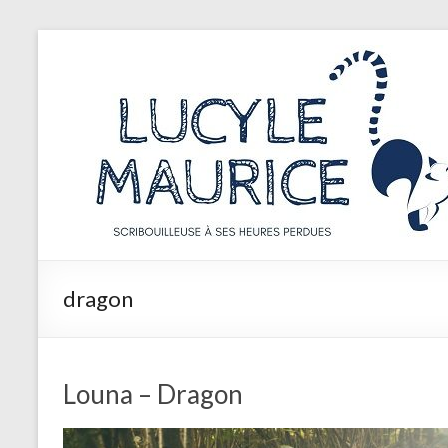
Aller
au
Lucyle
contenu
Maurice
Scribouilleuse
à
ses
heures
perdues
dragon
Louna – Dragon