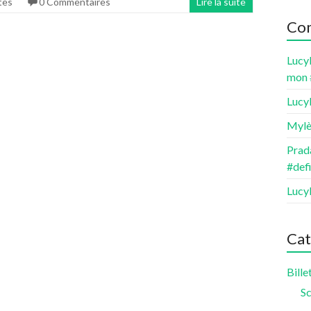
tes
0 Commentaires
Lire la suite
Com
Lucy
mon 
Lucy
Mylè
Prada
#def
Lucy
Cat
Bille
Sc