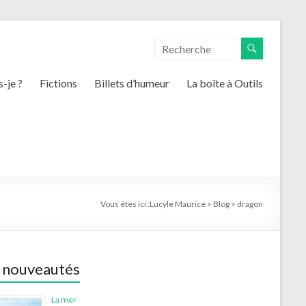
s-je ?
Fictions
Billets d’humeur
La boîte à Outils
Vous êtes ici :
Lucyle Maurice
>
Blog
>
dragon
 nouveautés
La mer