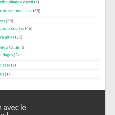
ribouillage d'esprit
(2)
e de scribouilleuse
(18)
ons
(59)
ctions courtes
(46)
aranghae
(13)
îte à Outils
(3)
ondages
(2)
classé
(1)
ks
(1)
n avec le
n !