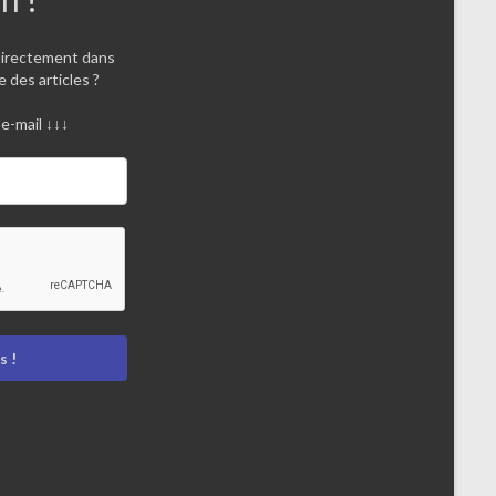
directement dans
e des articles ?
e-mail ↓↓↓
 !