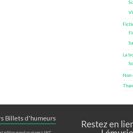
Sc
Vi
Ficti
Fi
S
La bo
S
Non 
Than
s Billets d'humeurs
Restez en lie
Lémurie
rt édition prend un virage à 180°