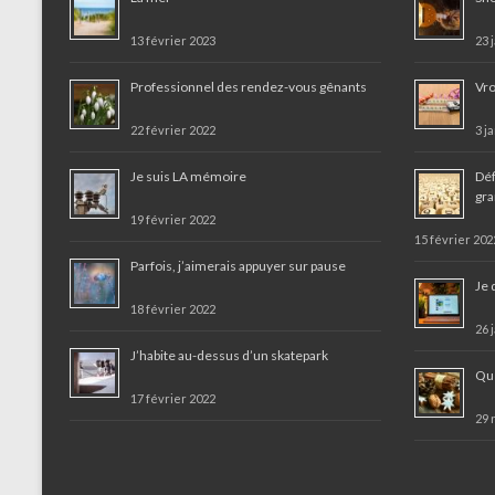
13 février 2023
23 
Professionnel des rendez-vous gênants
Vro
22 février 2022
3 j
Je suis LA mémoire
Déf
gr
19 février 2022
15 février 202
Parfois, j’aimerais appuyer sur pause
Je 
18 février 2022
26 
J’habite au-dessus d’un skatepark
Que
17 février 2022
29 