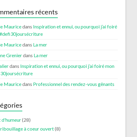
mentaires récents
le Maurice
dans
Inspiration et ennui, ou pourquoi j’ai foiré
#defi30joursécriture
le Maurice
dans
La mer
ne Grenier
dans
La mer
lier
dans
Inspiration et ennui, ou pourquoi j’ai foiré mon
i30joursécriture
le Maurice
dans
Professionnel des rendez-vous gênants
égories
t d'humeur
(28)
ribouillage à coeur ouvert
(8)