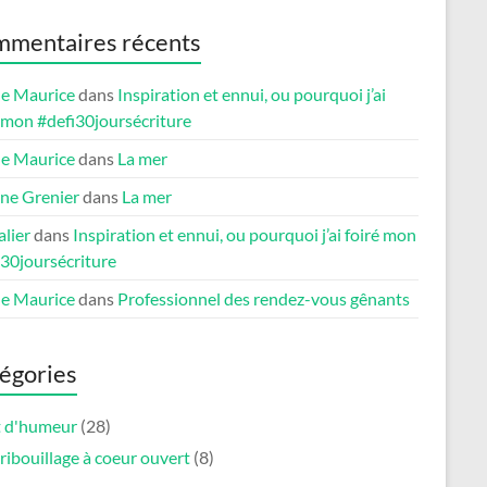
mentaires récents
le Maurice
dans
Inspiration et ennui, ou pourquoi j’ai
é mon #defi30joursécriture
le Maurice
dans
La mer
ne Grenier
dans
La mer
lier
dans
Inspiration et ennui, ou pourquoi j’ai foiré mon
i30joursécriture
le Maurice
dans
Professionnel des rendez-vous gênants
égories
et d'humeur
(28)
ribouillage à coeur ouvert
(8)