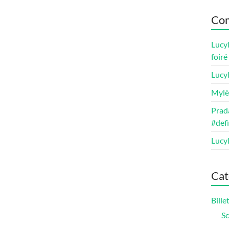
Com
Lucy
foir
Lucy
Mylè
Prada
#def
Lucy
Cat
Bill
Sc