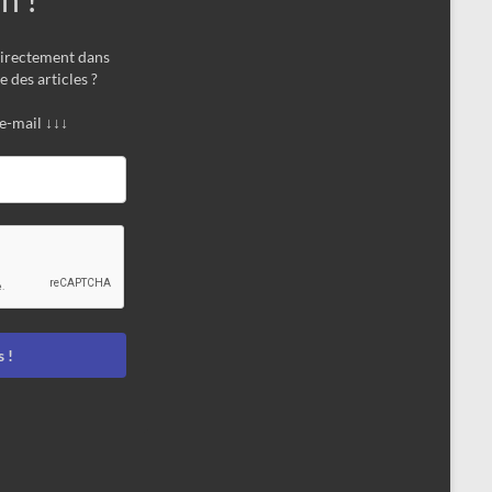
directement dans
e des articles ?
 e-mail ↓↓↓
 !