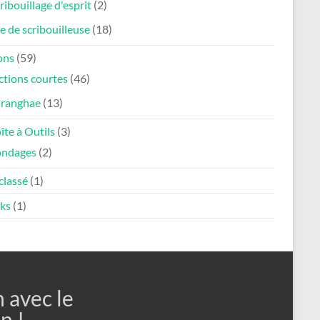
ribouillage d'esprit
(2)
e de scribouilleuse
(18)
ons
(59)
ctions courtes
(46)
aranghae
(13)
îte à Outils
(3)
ondages
(2)
classé
(1)
ks
(1)
n avec le
n !