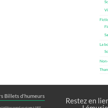
Sc
Vi
Ficti
Fi
S
La bo
S
Non 
Than
s Billets d'humeurs
Restez en lie
Lémurie
rt édition prend un virage à 180°