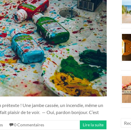
n prétexte ! Une jambe cassée, un incendie, même un
it plaisir de te voir. — Oui, pardon bonjour. C’est
es
0 Commentaires
Lire la suite