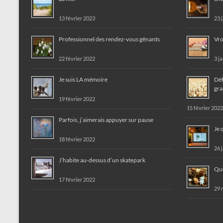
13 février 2023
23 
Professionnel des rendez-vous gênants
Vro
22 février 2022
3 j
Je suis LA mémoire
Déf
gra
19 février 2022
15 février 2022
Parfois, j’aimerais appuyer sur pause
Je 
18 février 2022
26 
J’habite au-dessus d’un skatepark
Que
17 février 2022
29 