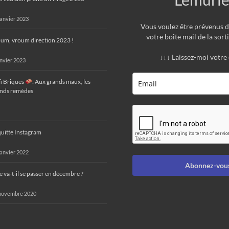
janvier 2023
Vous voulez être prévenus 
votre boîte mail de la sorti
um, vroum direction 2023 !
↓↓↓ Laissez-moi votre
anvier 2023
i Briques
: Aux grands maux, les
nds remèdes
quitte Instagram
janvier 2022
Abonnez-vous
 va-t-il se passer en décembre ?
novembre 2020