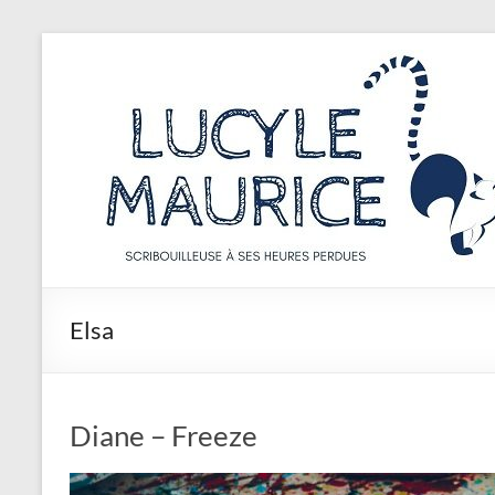
Aller
au
Lucyle
contenu
Maurice
Scribouilleuse
à
ses
heures
perdues
Elsa
Diane – Freeze