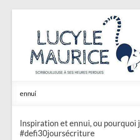
Aller
au
Lucyle
contenu
Maurice
Scribouilleuse
à
ses
heures
perdues
ennui
Inspiration et ennui, ou pourquoi j
#defi30joursécriture