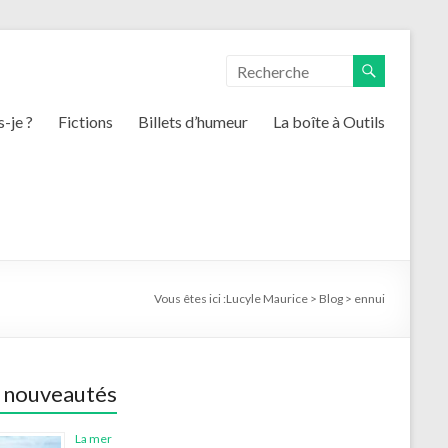
s-je ?
Fictions
Billets d’humeur
La boîte à Outils
Vous êtes ici :
Lucyle Maurice
>
Blog
>
ennui
 nouveautés
La mer