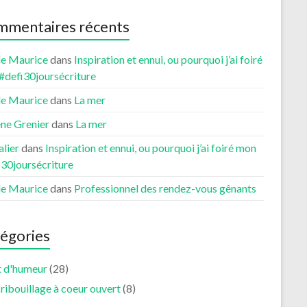
mentaires récents
le Maurice
dans
Inspiration et ennui, ou pourquoi j’ai foiré
#defi30joursécriture
le Maurice
dans
La mer
ne Grenier
dans
La mer
lier
dans
Inspiration et ennui, ou pourquoi j’ai foiré mon
i30joursécriture
le Maurice
dans
Professionnel des rendez-vous gênants
égories
t d'humeur
(28)
ribouillage à coeur ouvert
(8)