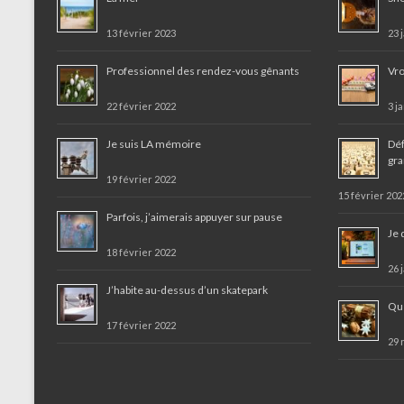
13 février 2023
23 
Professionnel des rendez-vous gênants
Vro
22 février 2022
3 j
Je suis LA mémoire
Déf
gr
19 février 2022
15 février 202
Parfois, j’aimerais appuyer sur pause
Je 
18 février 2022
26 
J’habite au-dessus d’un skatepark
Que
17 février 2022
29 