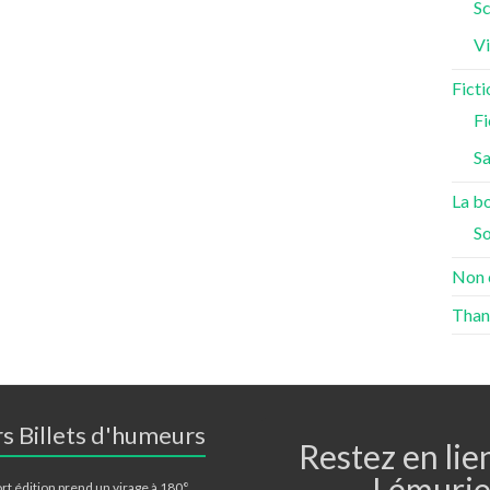
Sc
Vi
Ficti
Fi
S
La bo
S
Non 
Than
s Billets d'humeurs
Restez en lie
Lémurie
rt édition prend un virage à 180°