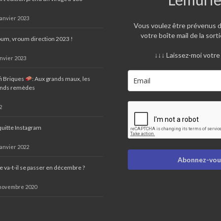
janvier 2023
Vous voulez être prévenus 
votre boîte mail de la sorti
um, vroum direction 2023 !
↓↓↓ Laissez-moi votre 
anvier 2023
i Briques
: Aux grands maux, les
ands remèdes
2
quitte Instagram
janvier 2022
Abonnez-vous
 va-t-il se passer en décembre ?
novembre 2020