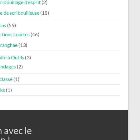
ribouillage d'esprit
(2)
e de scribouilleuse
(18)
ons
(59)
ctions courtes
(46)
aranghae
(13)
îte à Outils
(3)
ondages
(2)
classé
(1)
ks
(1)
n avec le
n !