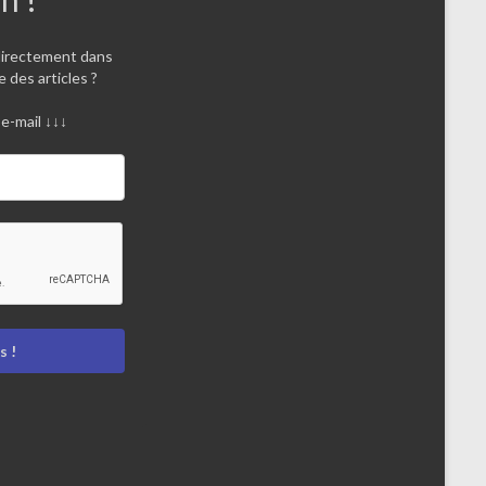
directement dans
e des articles ?
e-mail ↓↓↓
 !