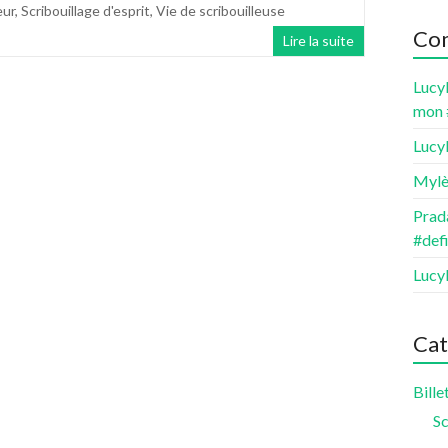
eur
,
Scribouillage d'esprit
,
Vie de scribouilleuse
Com
Lire la suite
Lucy
mon 
Lucy
Mylè
Prada
#def
Lucy
Cat
Bille
Sc