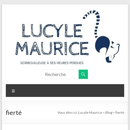
Aller
au
contenu
Lucyle
Maurice
Menu
Scribouilleuse
à
ses
fierté
Vous êtes ici :
Lucyle Maurice
>
Blog
>
fierté
heures
perdues