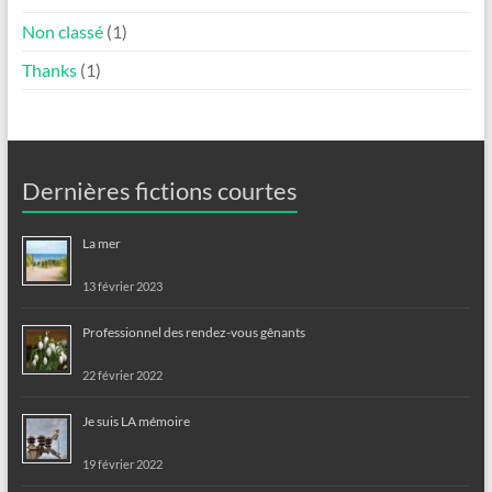
Non classé
(1)
Thanks
(1)
Dernières fictions courtes
La mer
13 février 2023
Professionnel des rendez-vous gênants
22 février 2022
Je suis LA mémoire
19 février 2022