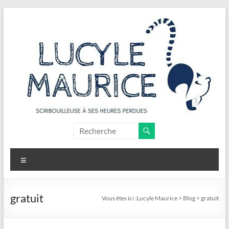
Aller
au
contenu
Lucyle
Maurice
Menu
Scribouilleuse
à
ses
gratuit
Vous êtes ici :
Lucyle Maurice
>
Blog
>
gratuit
heures
perdues