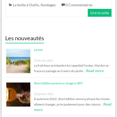
La boîte à Outils
,
Sondages
0 Commentaires
Lire la suite
Les nouveautés
La mer
13 février 2023
La fraîcheur printanière lui rappelait l’océan. Marilyn se
Read more
fraya un passage au travers du jardin …
Short édition prend un virage à 180°
23 janvier 2023
À automne 2022, short édition annonçait que les choses
Read
allaient changer, principalement pour des raisons …
more