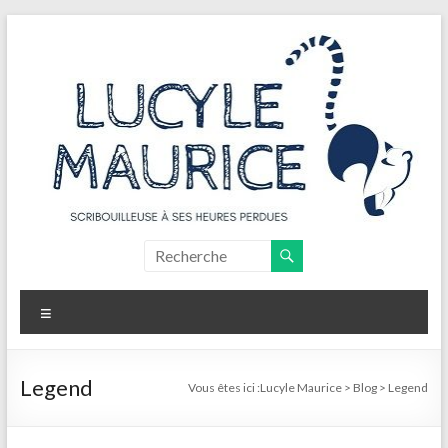
Aller
au
contenu
Lucyle
Maurice
Menu
Scribouilleuse
à
ses
Legend
Vous êtes ici :
Lucyle Maurice
>
Blog
>
Legend
heures
perdues