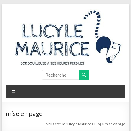
Aller
au
contenu
Lucyle
Maurice
Menu
Scribouilleuse
à
ses
mise en page
heures
Vous êtes ici :
Lucyle Maurice
>
Blog
>
mise en page
perdues