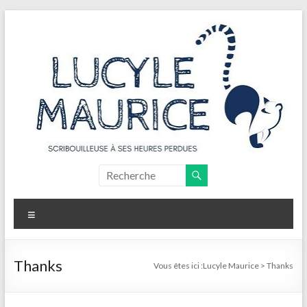
Aller
au
contenu
Lucyle
Maurice
Menu
Scribouilleuse
à
ses
Thanks
Vous êtes ici :
Lucyle Maurice
>
Thanks
heures
perdues