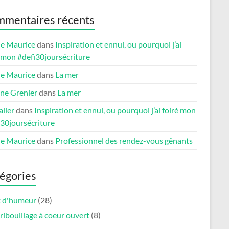
mentaires récents
le Maurice
dans
Inspiration et ennui, ou pourquoi j’ai
é mon #defi30joursécriture
le Maurice
dans
La mer
ne Grenier
dans
La mer
lier
dans
Inspiration et ennui, ou pourquoi j’ai foiré mon
i30joursécriture
le Maurice
dans
Professionnel des rendez-vous gênants
égories
et d'humeur
(28)
ribouillage à coeur ouvert
(8)