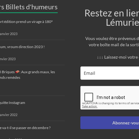
s Billets d'humeurs
Restez en lie
Lémurie
rt édition prend un virage à 180°
janvier 2023
Vous voulez être prévenus 
votre boîte mail de la sorti
um, vroum direction 2023 !
↓↓↓ Laissez-moi votre
anvier 2023
i Briques
: Aux grands maux, les
nds remèdes
quitte Instagram
janvier 2022
Abonnez-vous
 va-t-il se passer en décembre ?