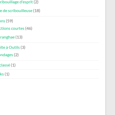
ribouillage d'esprit
(2)
e de scribouilleuse
(18)
ons
(59)
ctions courtes
(46)
aranghae
(13)
îte à Outils
(3)
ondages
(2)
classé
(1)
ks
(1)