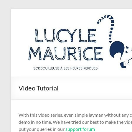
Aller
au
Lucyle
contenu
Maurice
Scribouilleuse
à
ses
heures
perdues
Video Tutorial
With this video series, even simple layman without any 
demo in no time.
We have tried our best to make the video
put your queries in our
support forum