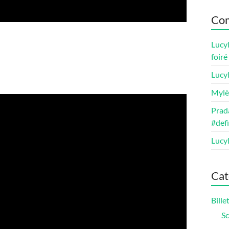
Com
Lucy
foir
Lucy
Mylè
Prada
#def
Lucy
Cat
Bill
Sc