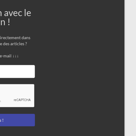
n avec le
n !
directement dans
e des articles ?
 e-mail ↓↓↓
 !