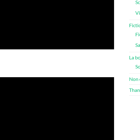
Sc
Vi
Ficti
Fi
S
La bo
S
Non 
Than