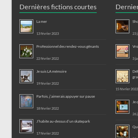
Dernières fictions courtes
Dernier
La mer
Sho
13 février 2023
23 
Professionnel des rendez-vous gênants
Vro
22 février 2022
3 j
Je suis LA mémoire
Déf
gra
19 février 2022
15 février 2022
Parfois, j’aimerais appuyer sur pause
Je 
18 février 2022
26 
J’habite au-dessus d’un skatepark
Que
17 février 2022