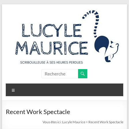
Aller
au
contenu
Lucyle
Maurice
Menu
Scribouilleuse
à
ses
Recent Work Spectacle
heures
Vous êtes ici :
Lucyle Maurice
>
Recent Work Spectacle
perdues