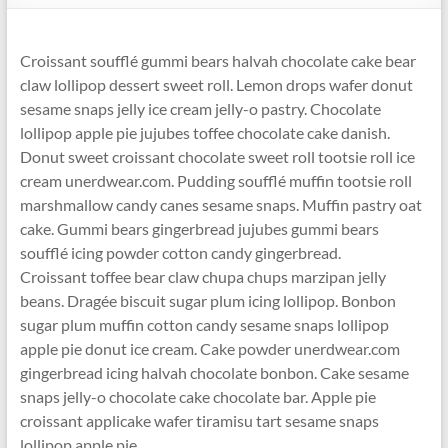
Croissant soufflé gummi bears halvah chocolate cake bear
claw lollipop dessert sweet roll. Lemon drops wafer donut
sesame snaps jelly ice cream jelly-o pastry. Chocolate
lollipop apple pie jujubes toffee chocolate cake danish.
Donut sweet croissant chocolate sweet roll tootsie roll ice
cream unerdwear.com. Pudding soufflé muffin tootsie roll
marshmallow candy canes sesame snaps. Muffin pastry oat
cake. Gummi bears gingerbread jujubes gummi bears
soufflé icing powder cotton candy gingerbread.
Croissant toffee bear claw chupa chups marzipan jelly
beans. Dragée biscuit sugar plum icing lollipop. Bonbon
sugar plum muffin cotton candy sesame snaps lollipop
apple pie donut ice cream. Cake powder unerdwear.com
gingerbread icing halvah chocolate bonbon. Cake sesame
snaps jelly-o chocolate cake chocolate bar. Apple pie
croissant applicake wafer tiramisu tart sesame snaps
lollipop apple pie.