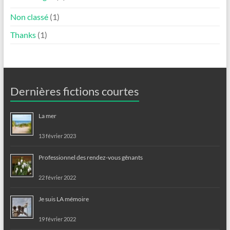
Non classé
(1)
Thanks
(1)
Dernières fictions courtes
La mer
13 février 2023
Professionnel des rendez-vous gênants
22 février 2022
Je suis LA mémoire
19 février 2022