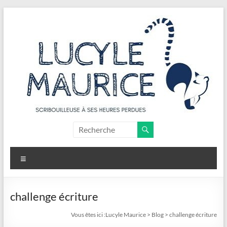
Aller
au
contenu
Lucyle
Maurice
Menu
Scribouilleuse
à
ses
challenge écriture
heures
Vous êtes ici :
Lucyle Maurice
>
Blog
>
challenge écriture
perdues