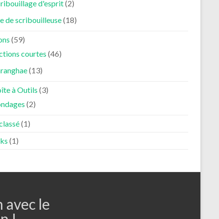
ribouillage d'esprit
(2)
e de scribouilleuse
(18)
ons
(59)
ctions courtes
(46)
aranghae
(13)
îte à Outils
(3)
ondages
(2)
classé
(1)
ks
(1)
n avec le
n !