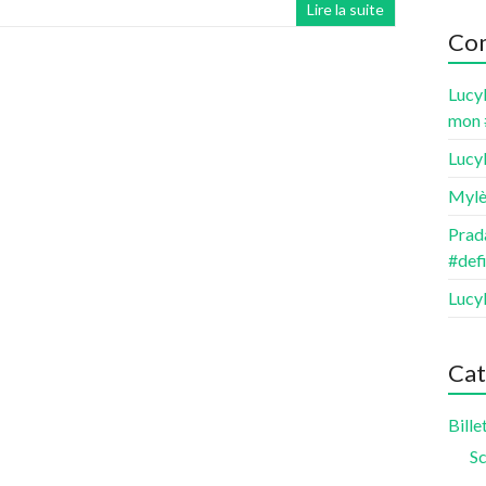
Lire la suite
Com
Lucy
mon 
Lucy
Mylè
Prada
#def
Lucy
Cat
Bille
Sc