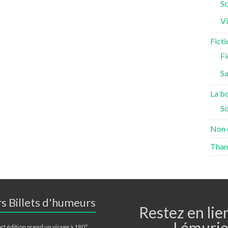
Sc
Vi
Ficti
Fi
S
La bo
S
Non 
Than
s Billets d'humeurs
Restez en lie
Lémurie
rt édition prend un virage à 180°