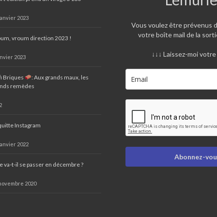
janvier 2023
Vous voulez être prévenus 
votre boîte mail de la sorti
um, vroum direction 2023 !
↓↓↓ Laissez-moi votre 
anvier 2023
i Briques
: Aux grands maux, les
ands remèdes
2
quitte Instagram
janvier 2022
Abonnez-vous
 va-t-il se passer en décembre ?
novembre 2020