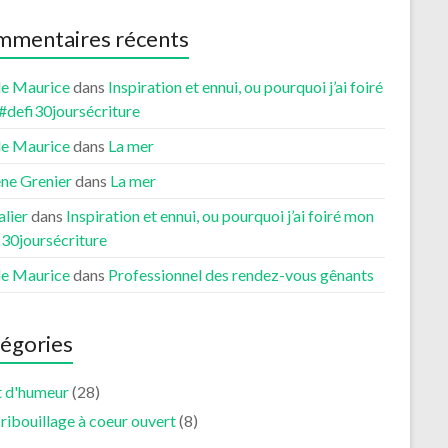
mentaires récents
le Maurice
dans
Inspiration et ennui, ou pourquoi j’ai foiré
#defi30joursécriture
le Maurice
dans
La mer
ne Grenier
dans
La mer
lier
dans
Inspiration et ennui, ou pourquoi j’ai foiré mon
i30joursécriture
le Maurice
dans
Professionnel des rendez-vous gênants
égories
t d'humeur
(28)
ribouillage à coeur ouvert
(8)