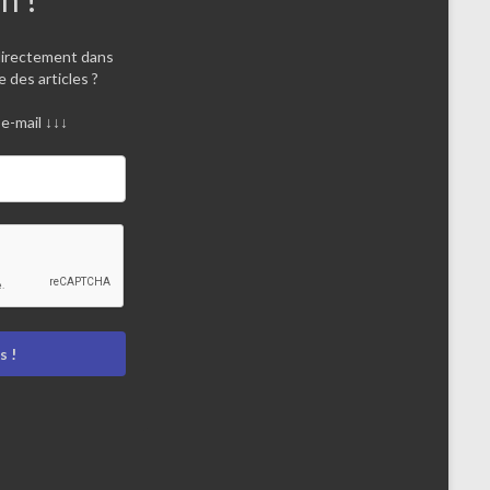
directement dans
e des articles ?
e-mail ↓↓↓
 !