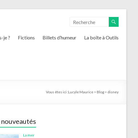
s-je ?
Fictions
Billets d’humeur
La boîte à Outils
Vous êtes ici :
Lucyle Maurice
>
Blog
>
disney
 nouveautés
La mer