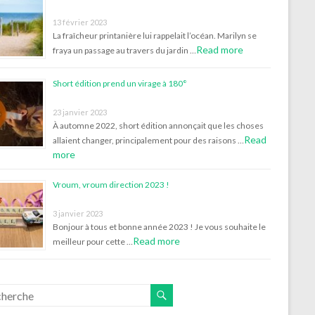
13 février 2023
La fraîcheur printanière lui rappelait l’océan. Marilyn se
Read more
fraya un passage au travers du jardin …
Short édition prend un virage à 180°
23 janvier 2023
À automne 2022, short édition annonçait que les choses
Read
allaient changer, principalement pour des raisons …
more
Vroum, vroum direction 2023 !
3 janvier 2023
Bonjour à tous et bonne année 2023 ! Je vous souhaite le
Read more
meilleur pour cette …