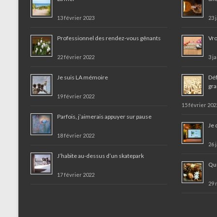
13 février 2023
23 
Professionnel des rendez-vous gênants
Vro
22 février 2022
3 j
Je suis LA mémoire
Déf
gr
19 février 2022
15 février 202
Parfois, j’aimerais appuyer sur pause
Je 
18 février 2022
26 
J’habite au-dessus d’un skatepark
Que
17 février 2022
29 