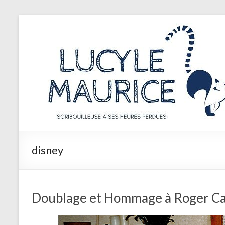
Aller
au
Lucyle
contenu
Maurice
Scribouilleuse
à
ses
heures
perdues
disney
Doublage et Hommage à Roger Ca