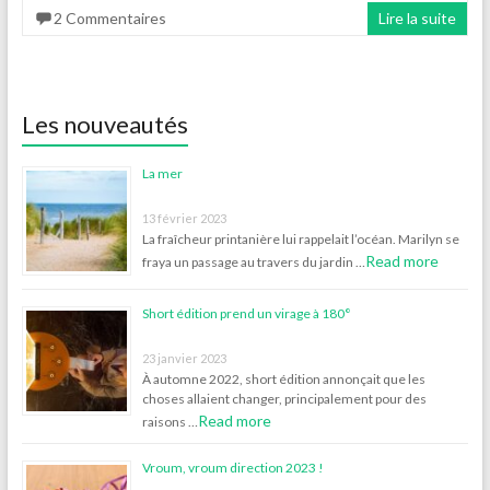
2 Commentaires
Lire la suite
Les nouveautés
La mer
13 février 2023
La fraîcheur printanière lui rappelait l’océan. Marilyn se
Read more
fraya un passage au travers du jardin …
Short édition prend un virage à 180°
23 janvier 2023
À automne 2022, short édition annonçait que les
choses allaient changer, principalement pour des
Read more
raisons …
Vroum, vroum direction 2023 !