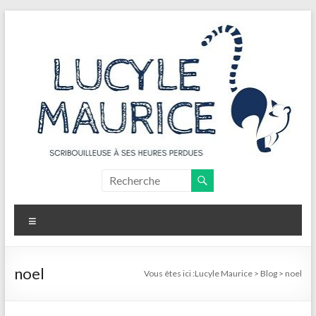
Aller
au
contenu
Lucyle
Maurice
Menu
Scribouilleuse
à
ses
noel
Vous êtes ici :
Lucyle Maurice
>
Blog
>
noel
heures
perdues