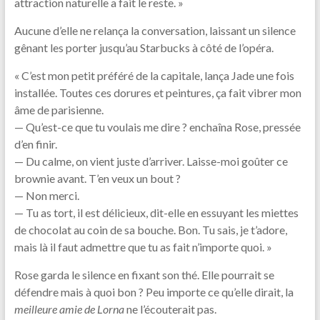
attraction naturelle a fait le reste. »
Aucune d’elle ne relança la conversation, laissant un silence
gênant les porter jusqu’au Starbucks à côté de l’opéra.
« C’est mon petit préféré de la capitale, lança Jade une fois
installée. Toutes ces dorures et peintures, ça fait vibrer mon
âme de parisienne.
— Qu’est-ce que tu voulais me dire ? enchaîna Rose, pressée
d’en finir.
— Du calme, on vient juste d’arriver. Laisse-moi goûter ce
brownie avant. T’en veux un bout ?
— Non merci.
— Tu as tort, il est délicieux, dit-elle en essuyant les miettes
de chocolat au coin de sa bouche. Bon. Tu sais, je t’adore,
mais là il faut admettre que tu as fait n’importe quoi. »
Rose garda le silence en fixant son thé. Elle pourrait se
défendre mais à quoi bon ? Peu importe ce qu’elle dirait, la
meilleure amie de Lorna
ne l’écouterait pas.