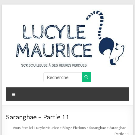
Aller
au
contenu
Lucyle
Maurice
Menu
Scribouilleuse
à
ses
Saranghae – Partie 11
heures
Vous êtes ici :
Lucyle Maurice
>
Blog
>
Fictions
>
Saranghae
>
Saranghae –
perdues
Partie 11