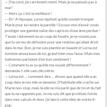
— D’accord, j’ai carrément menti. Mais je ne pensais pas à
mal !
— Alors ça, c’est la meilleure !
— Eh ! A l’époque, Lorna répétait qu’elle voulait tromper
Marie pour lui rendre la pareille ! Excuse-moi d’avoir voulu
protéger une gamine naïve des caprices d’une âme perdue !
T’avais clairement eu un coup de foudre, je ne voulais pas
que tu serves de défouloir pour une relation qui allait droit
dans le mur. Bon, je me suis plantée en beauté et Lorna est
tombée amoureuse de toi, grand bien vous fasse. Mais mes
balivernes partaient d’un bon sentiment !
— Comment tu as su qu’elle me voyait différemment ?
demanda-t-elle sans décolérer.
— Lorna est … comment dire … disons que quand elle a un
coup dans le nez elle se lamente. D’habitude elle crache sur
Marie non-stop, mais là elle ne m’a parlé que de toi et du fait
que tu ne rappelais pas. Je me suis dit que je m’étais foirée
dans mes calculs et donc j’ai lancé cette idée de soirée K-
pop.