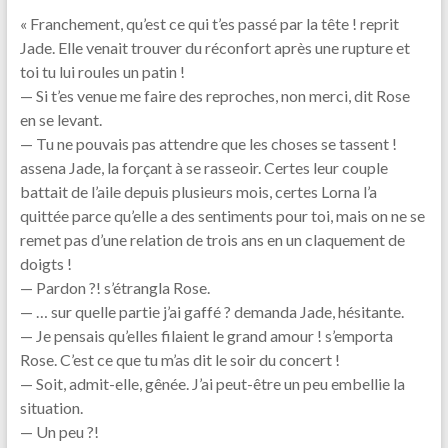
« Franchement, qu’est ce qui t’es passé par la tête ! reprit
Jade. Elle venait trouver du réconfort après une rupture et
toi tu lui roules un patin !
— Si t’es venue me faire des reproches, non merci, dit Rose
en se levant.
— Tu ne pouvais pas attendre que les choses se tassent !
assena Jade, la forçant à se rasseoir. Certes leur couple
battait de l’aile depuis plusieurs mois, certes Lorna l’a
quittée parce qu’elle a des sentiments pour toi, mais on ne se
remet pas d’une relation de trois ans en un claquement de
doigts !
— Pardon ?! s’étrangla Rose.
— … sur quelle partie j’ai gaffé ? demanda Jade, hésitante.
— Je pensais qu’elles filaient le grand amour ! s’emporta
Rose. C’est ce que tu m’as dit le soir du concert !
— Soit, admit-elle, gênée. J’ai peut-être un peu embellie la
situation.
— Un peu ?!