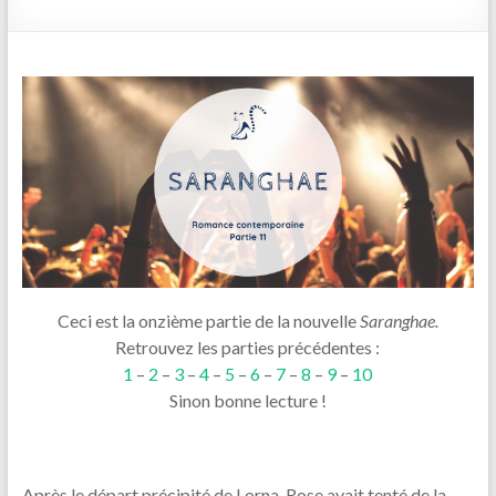
Ceci est la onzième partie de la nouvelle
Saranghae.
Retrouvez les parties précédentes :
1
–
2
–
3
–
4
–
5
–
6
–
7
–
8
–
9
–
10
Sinon bonne lecture !
Après le départ précipité de Lorna, Rose avait tenté de la