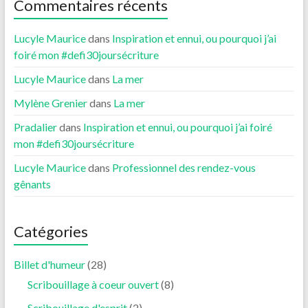
Commentaires récents
Lucyle Maurice
dans
Inspiration et ennui, ou pourquoi j’ai
foiré mon #defi30joursécriture
Lucyle Maurice
dans
La mer
Mylène Grenier
dans
La mer
Pradalier
dans
Inspiration et ennui, ou pourquoi j’ai foiré
mon #defi30joursécriture
Lucyle Maurice
dans
Professionnel des rendez-vous
gênants
Catégories
Billet d'humeur
(28)
Scribouillage à coeur ouvert
(8)
Scribouillage d'esprit
(2)