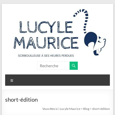
Aller
au
contenu
Lucyle
Maurice
Menu
Scribouilleuse
à
ses
short-édition
heures
Vous êtes ici :
Lucyle Maurice
>
Blog
>
short-édition
perdues