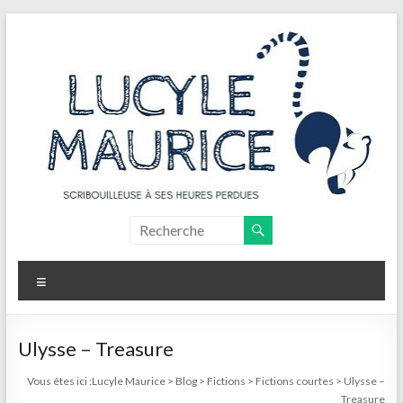
Aller
au
contenu
Lucyle
Maurice
Menu
Scribouilleuse
à
ses
Ulysse – Treasure
heures
Vous êtes ici :
Lucyle Maurice
>
Blog
>
Fictions
>
Fictions courtes
>
Ulysse –
perdues
Treasure