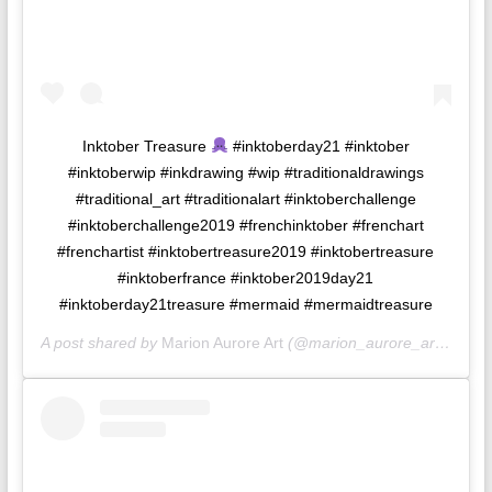
Inktober Treasure
#inktoberday21 #inktober
#inktoberwip #inkdrawing #wip #traditionaldrawings
#traditional_art #traditionalart #inktoberchallenge
#inktoberchallenge2019 #frenchinktober #frenchart
#frenchartist #inktobertreasure2019 #inktobertreasure
#inktoberfrance #inktober2019day21
#inktoberday21treasure #mermaid #mermaidtreasure
A post shared by
Marion Aurore Art
(@marion_aurore_art) on
No