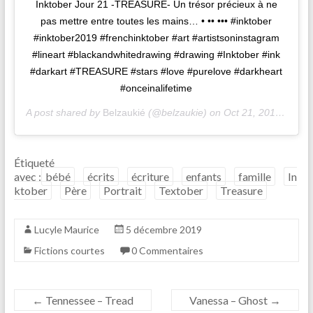
Inktober Jour 21 -TREASURE- Un trésor précieux à ne
pas mettre entre toutes les mains… • •• ••• #inktober
#inktober2019 #frenchinktober #art #artistsoninstagram
#lineart #blackandwhitedrawing #drawing #Inktober #ink
#darkart #TREASURE #stars #love #purelove #darkheart
#onceinalifetime
A post shared by
Belzaukié
(@belzaukie) on
Oct 21, 2019 at 12:55pm PDT
Étiqueté
avec :
bébé
écrits
écriture
enfants
famille
In
ktober
Père
Portrait
Textober
Treasure
Lucyle Maurice
5 décembre 2019
Fictions courtes
0 Commentaires
←
Tennessee – Tread
Vanessa – Ghost
→