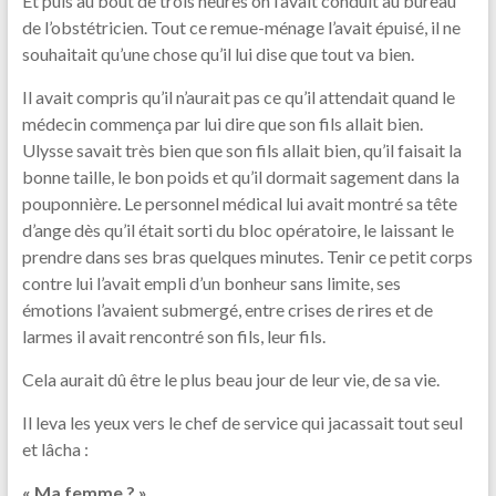
Et puis au bout de trois heures on l’avait conduit au bureau
de l’obstétricien. Tout ce remue-ménage l’avait épuisé, il ne
souhaitait qu’une chose qu’il lui dise que tout va bien.
Il avait compris qu’il n’aurait pas ce qu’il attendait quand le
médecin commença par lui dire que son fils allait bien.
Ulysse savait très bien que son fils allait bien, qu’il faisait la
bonne taille, le bon poids et qu’il dormait sagement dans la
pouponnière. Le personnel médical lui avait montré sa tête
d’ange dès qu’il était sorti du bloc opératoire, le laissant le
prendre dans ses bras quelques minutes. Tenir ce petit corps
contre lui l’avait empli d’un bonheur sans limite, ses
émotions l’avaient submergé, entre crises de rires et de
larmes il avait rencontré son fils, leur fils.
Cela aurait dû être le plus beau jour de leur vie, de sa vie.
Il leva les yeux vers le chef de service qui jacassait tout seul
et lâcha :
« Ma femme ? »