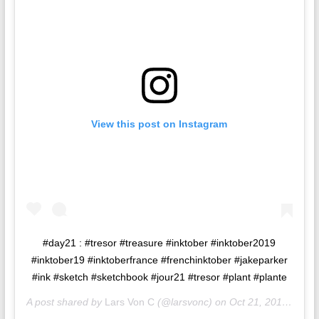
View this post on Instagram
#day21 : #tresor #treasure #inktober #inktober2019
#inktober19 #inktoberfrance #frenchinktober #jakeparker
#ink #sketch #sketchbook #jour21 #tresor #plant #plante
A post shared by
Lars Von C
(@larsvonc) on
Oct 21, 2019 at 3:36am PDT