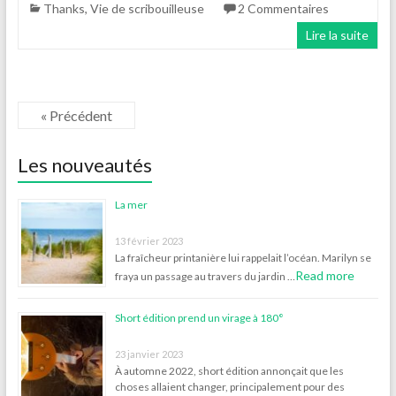
Thanks
,
Vie de scribouilleuse
2 Commentaires
Lire la suite
« Précédent
Les nouveautés
La mer
13 février 2023
La fraîcheur printanière lui rappelait l’océan. Marilyn se
Read more
fraya un passage au travers du jardin …
Short édition prend un virage à 180°
23 janvier 2023
À automne 2022, short édition annonçait que les
choses allaient changer, principalement pour des