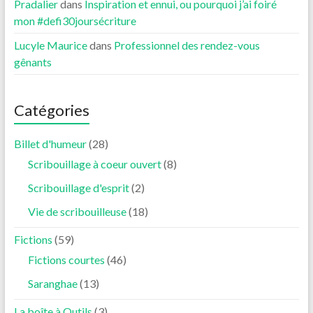
Pradalier
dans
Inspiration et ennui, ou pourquoi j’ai foiré
mon #defi30joursécriture
Lucyle Maurice
dans
Professionnel des rendez-vous
gênants
Catégories
Billet d'humeur
(28)
Scribouillage à coeur ouvert
(8)
Scribouillage d'esprit
(2)
Vie de scribouilleuse
(18)
Fictions
(59)
Fictions courtes
(46)
Saranghae
(13)
La boîte à Outils
(3)