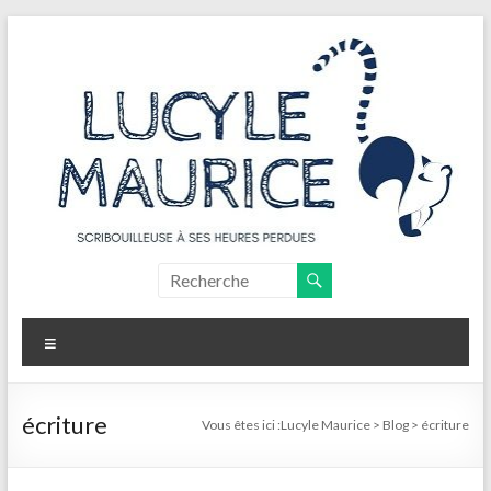
Aller
au
contenu
Lucyle
Maurice
Menu
Scribouilleuse
à
ses
écriture
Vous êtes ici :
Lucyle Maurice
>
Blog
>
écriture
heures
perdues