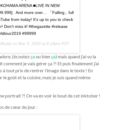
OKOHAMA ARENA ■LIVE IN NEW
9] . And more over… 「Falling」full
ube from today! It's up to you to check
! Don't miss it! #thegazette #release
orldtour2019 #99999
ficial) on
Mar 3, 2020 at 8:18pm PST
 adore, (écoutez
ça
ou bien
ça
) mais quand j’ai vu la
it comment je vais gérer ça ?! Et puis finalement j’ai
s à tout prix de rentrer l’image dans le texte ! En
sur le goût et la cuisine, mais je suis quand même
e portrait ?! On va en voir le bout de cet inktober !
s de cœur du jour :