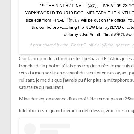
19 THE NINTH / FINAL「第九」LIVE AT 09.23 Y
YORK&WORLD TOUR19 DOCUMENTARY THE NINTH [99.99
size edit from FINAL「第九」will be out on the official YouT
this out before watching the NEW Blu-ray&DVD or after
#bluray #dvd #ninth #final #第九 #w
A post shared by
the_GazettE_official
(@the_gazette_of
Oui, la promo de la tournée de The GazettE ! Alors je les
tronche de la photos j’étais pas trop inspirée. Je me suis d
réussi à m’en sortir en prenant du recul et en n’essayant pa
relisant, je me dis que j’aurais pu filer plus la métaphore 
satisfaite du résultat !
Mine de rien, on avance dites moi ! Ne seront pas au 25èm
Inktober reste quand même un défi dessin, voici mes coup