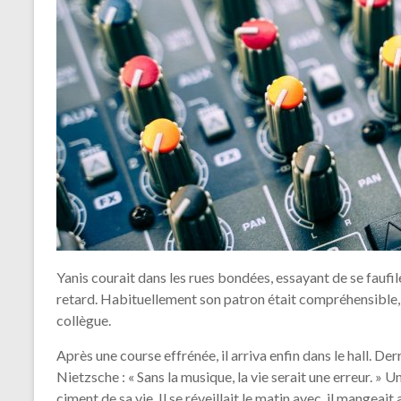
Yanis courait dans les rues bondées, essayant de se faufile
retard. Habituellement son patron était compréhensible, m
collègue.
Après une course effrénée, il arriva enfin dans le hall. Derr
Nietzsche : « Sans la musique, la vie serait une erreur. » Un
ciment de sa vie. Il se réveillait le matin avec, il mangeait