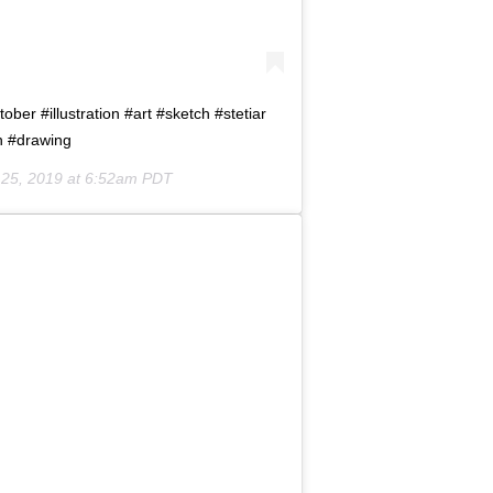
ober #illustration #art #sketch #stetiar
n #drawing
 25, 2019 at 6:52am PDT