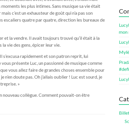
 moments les plus intimes. Sans musique sa vie était
Com
 mais c’est un exhausteur de goût qui n’a pas son
 les escaliers quatre par quatre, direction les bureaux de
Lucy
mon 
r et la vendre. Il avait toujours trouvé qu’il était à la
Lucy
 la vie des gens, épicer leur vie.
Mylè
 Il s’excusa rapidement et son patron reprit, lui
Prada
 Je vous présente Luc, un passionné de musique comme
#def
in que vous allez faire de grandes choses ensemble pour
 n’en doute pas. Oh j’allais oublier ! Luc est sourd, je
Lucy
treprise. »
son nouveau collègue. Comment pouvait-on être
Cat
Bille
Sc