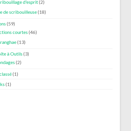
ribouillage d'esprit
(2)
e de scribouilleuse
(18)
ons
(59)
ctions courtes
(46)
aranghae
(13)
îte à Outils
(3)
ondages
(2)
classé
(1)
ks
(1)