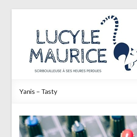
Aller
au
Lucyle
contenu
Maurice
Scribouilleuse
à
ses
heures
perdues
Yanis – Tasty