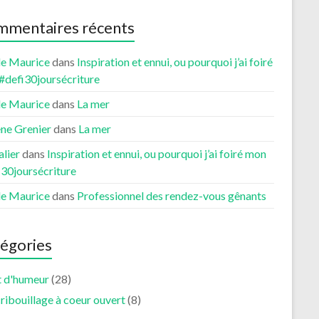
mentaires récents
le Maurice
dans
Inspiration et ennui, ou pourquoi j’ai foiré
#defi30joursécriture
le Maurice
dans
La mer
ne Grenier
dans
La mer
lier
dans
Inspiration et ennui, ou pourquoi j’ai foiré mon
i30joursécriture
le Maurice
dans
Professionnel des rendez-vous gênants
égories
t d'humeur
(28)
ribouillage à coeur ouvert
(8)