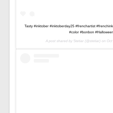
Tasty #inktober #inktoberday25 #frenchartist #frenchinkt
#color #bonbon #Hallowee
A post shared by
Stetiar
(@stetiar) on
Oct