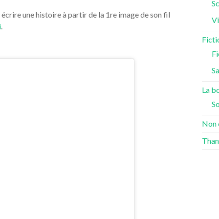
Sc
 écrire une histoire à partir de la 1re image de son fil
Vi
i
.
Ficti
Fi
S
La bo
S
Non 
Than