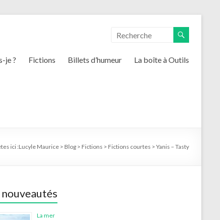
s-je ?
Fictions
Billets d’humeur
La boîte à Outils
es ici :
Lucyle Maurice
>
Blog
>
Fictions
>
Fictions courtes
>
Yanis – Tasty
 nouveautés
La mer