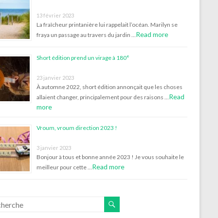
13 février 2023
La fraîcheur printanière lui rappelait l’océan. Marilyn se
Read more
fraya un passage au travers du jardin …
Short édition prend un virage à 180°
23 janvier 2023
À automne 2022, short édition annonçait que les choses
Read
allaient changer, principalement pour des raisons …
more
Vroum, vroum direction 2023 !
3 janvier 2023
Bonjour à tous et bonne année 2023 ! Je vous souhaite le
Read more
meilleur pour cette …