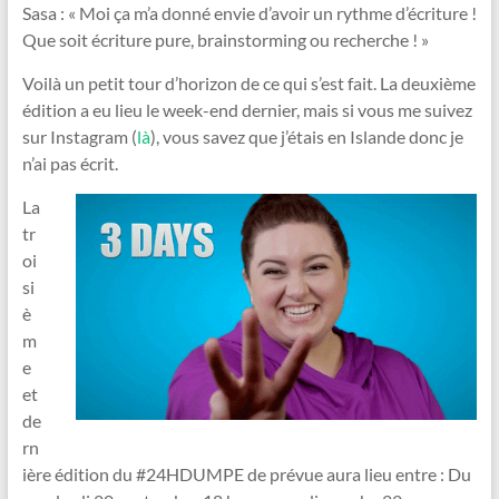
Sasa : « Moi ça m’a donné envie d’avoir un rythme d’écriture !
Que soit écriture pure, brainstorming ou recherche ! »
Voilà un petit tour d’horizon de ce qui s’est fait. La deuxième
édition a eu lieu le week-end dernier, mais si vous me suivez
sur Instagram (
là
), vous savez que j’étais en Islande donc je
n’ai pas écrit.
La
tr
oi
si
è
m
e
et
de
rn
ière édition du #24HDUMPE de prévue aura lieu entre : Du