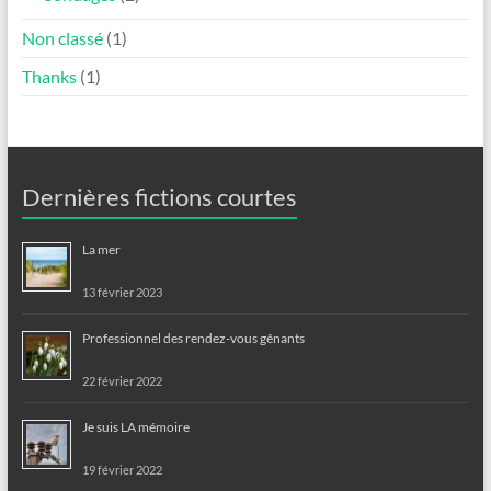
Non classé
(1)
Thanks
(1)
Dernières fictions courtes
La mer
13 février 2023
Professionnel des rendez-vous gênants
22 février 2022
Je suis LA mémoire
19 février 2022