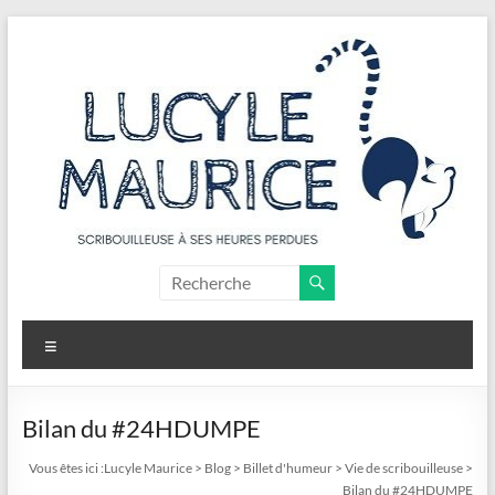
Aller
au
contenu
Lucyle
Maurice
Menu
Scribouilleuse
à
ses
Bilan du #24HDUMPE
heures
Vous êtes ici :
Lucyle Maurice
>
Blog
>
Billet d'humeur
>
Vie de scribouilleuse
>
perdues
Bilan du #24HDUMPE