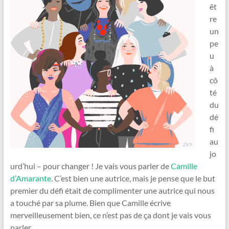
êt
re
un
pe
u
à
cô
té
du
dé
fi
au
jo
urd’hui – pour changer ! Je vais vous parler de
Camille
d’Amarante
. C’est bien une autrice, mais je pense que le but
premier du défi était de complimenter une autrice qui nous
a touché par sa plume. Bien que Camille écrive
merveilleusement bien, ce n’est pas de ça dont je vais vous
parler.