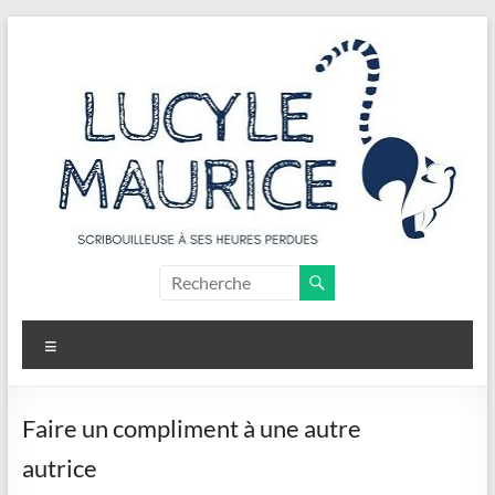
Aller
au
contenu
Lucyle
Maurice
Menu
Scribouilleuse
à
ses
Faire un compliment à une autre
heures
autrice
perdues