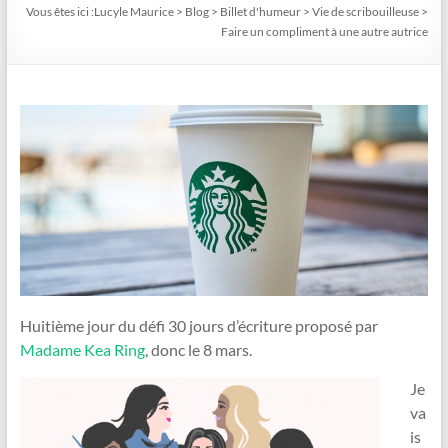
Vous êtes ici :
Lucyle Maurice
>
Blog
>
Billet d'humeur
>
Vie de scribouilleuse
>
Faire un compliment à une autre autrice
Huitième jour du défi 30 jours d’écriture proposé par
Madame Kea Ring
, donc le 8 mars.
Je
va
is