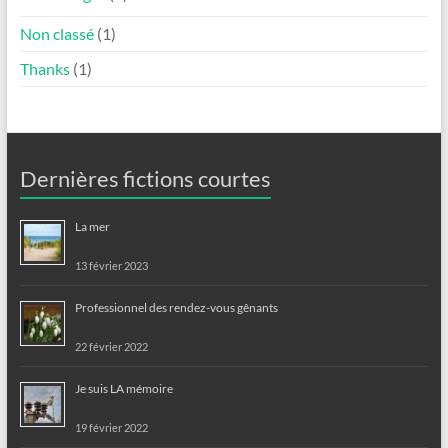
Non classé
(1)
Thanks
(1)
Dernières fictions courtes
La mer
13 février 2023
Professionnel des rendez-vous gênants
22 février 2022
Je suis LA mémoire
19 février 2022