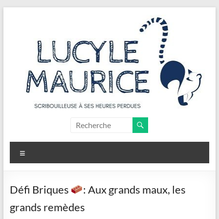
Aller
au
contenu
Lucyle
Maurice
Menu
Scribouilleuse
à
ses
Défi Briques
: Aux grands maux, les
heures
grands remèdes
perdues